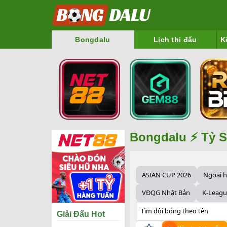
Bỏ
qua
nội
dung
Bongdalu
Lịch thi đấu
K
Bongdalu ⚡️ Tỷ 
ASIAN CUP 2026
Ngoại 
VĐQG Nhật Bản
K-Leagu
Giải Đấu Hot