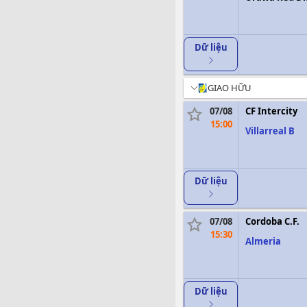
Dữ liệu
GIAO HỮU
07/08
CF Intercity
15:00
Villarreal B
Dữ liệu
07/08
Cordoba C.F.
15:30
Almeria
Dữ liệu