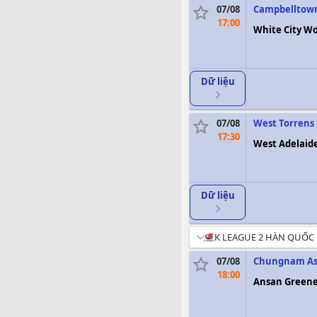
07/08
Campbelltown
17:00
White City Wo
Dữ liệu
07/08
West Torrens 
17:30
West Adelaid
Dữ liệu
K LEAGUE 2 HÀN QUỐC
07/08
Chungnam A
18:00
Ansan Greene