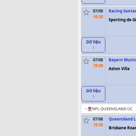
07/08
Racing Santa
16:30
Sporting de G
Dữ liệu
07/08
Bayern Muni
19:00
Aston Villa
Dữ liệu
NPL QUEENSLAND ÚC
07/08
Queensland L
15:30
Brisbane Roa