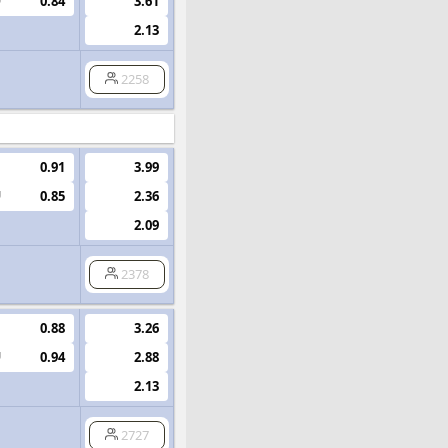
0.84
3.61
U
2.13
2258
0.91
3.99
1
0.85
2.36
U
2.09
2378
0.88
3.26
1
0.94
2.88
U
2.13
2727