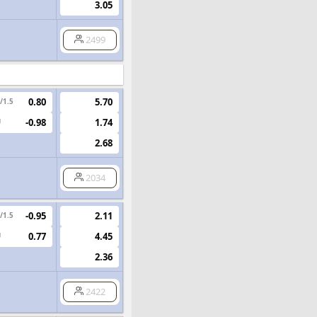
3.05
2499
0.80
5.70
/1.5
-0.98
1.74
U
2.68
2034
-0.95
2.11
/1.5
0.77
4.45
U
2.36
2422